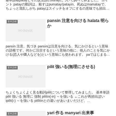
基本語根patayとその反意語のbuhayについて調べてみました。 ポイ
ント patayの動詞は、殺すはpumatay/patayin、死ぬはmamatayで、
ちょっと混乱しがち patayはスイッチをオフにするの意味でも頻出
patay ...
pansin 注意を向ける halata 明ら
基本語根
か
pansin 注意、気づき pansinは注意を向ける、気にかけるという意味
の語根です。何かに注目するという意味の他に、他人のことを気にか
ける(恋人や隣人などを)という意味にも使われます。 paではじまる語
根です(OFのpansininが一...
pilit 強いる(無理にさせる)
基本語根
ちょくちょくよく見る動詞pilitについて整理してみました。 基本単語
pilit 強いる 無理に 強制 pilitin(-in) ～を強いる ←これが再頻出ぽい
ipilit(i-) ～を強いる pitlitinとの違いがあいまいだけど、...
yari 作る manyari 出来事
基本語根