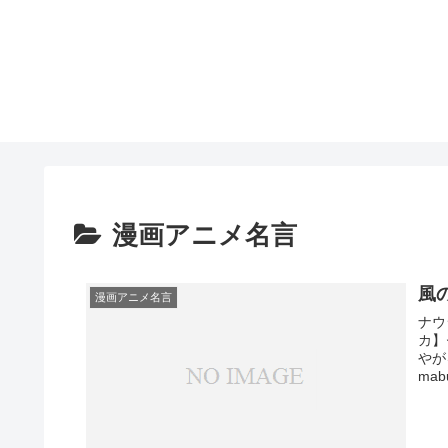
漫画アニメ名言
風
漫画アニメ名言
ナウ
カ】
やがる
mabu