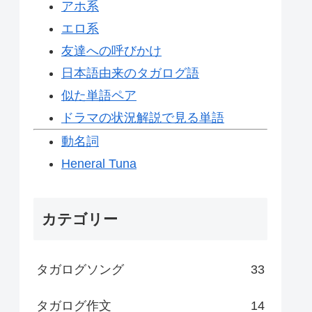
アホ系
エロ系
友達への呼びかけ
日本語由来のタガログ語
似た単語ペア
ドラマの状況解説で見る単語
動名詞
Heneral Tuna
カテゴリー
タガログソング
33
タガログ作文
14