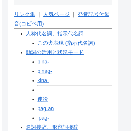
リンク集
｜
人気ページ
｜
発音記号付母
音(コピペ用)
人称代名詞、指示代名詞
この犬表現 (指示代名詞)
動詞の活用と状況モード
pina-
pinag-
kina-
使役
pag-an
ipag-
名詞接辞、形容詞接辞