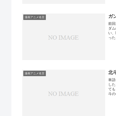
ガ
漫画アニメ名言
前回
ダム
い、
った
北
漫画アニメ名言
単語
した
ても
斗の