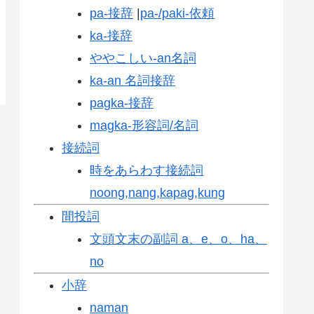
pa-接辞
|
pa-/paki-依頼
ka-接辞
ややこしい-an名詞
ka-an 名詞接辞
pagka-接辞
magka-形容詞/名詞
接続詞
時をあらわす接続詞
noong,nang,kapag,kung
間投詞
文頭文末の副詞 a、e、o、ha、
no
小辞
naman