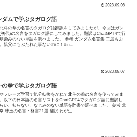
2023.09.08
ンダムで学ぶタガログ語
北斗の拳の名言のタガログ語翻訳をしてみましたが、今回はガン
(初代)の名言をタガログ語にしてみました。翻訳はChatGPT4で行
馴染みのない単語を調べました。 参考 ガンダム名言集 二度もぶ
。親父にもぶたれた事ないのに！Bin...
2023.09.07
斗の拳で学ぶタガログ語
やフレーズ学習で気分転換をかねて北斗の拳の名言を使ってみま
。以下の日本語の名言リストをChatGPT4でタガログ語に翻訳し
らい、知らない、なじみのない単語を辞書で調べました。 参考 北
拳 珠玉の名言・格言21選 翻訳 わが生...