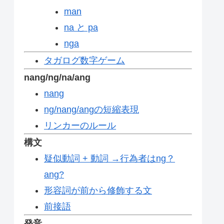
man
na と pa
nga
タガログ数字ゲーム
nang/ng/na/ang
nang
ng/nang/angの短縮表現
リンカーのルール
構文
疑似動詞 + 動詞 →行為者はng？
ang?
形容詞が前から修飾する文
前接語
発音