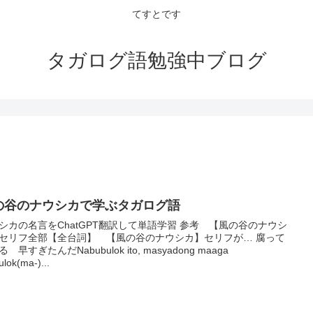
てすとです
タガログ語勉強中ブログ
の谷のナウシカで学ぶタガログ語
シカの名言をChatGPT翻訳して単語学習 参考 【風の谷のナウシ
セリフ全部【全台詞】 【風の谷のナウシカ】セリフが… 腐って
 早すぎたんだNabubulok ito, masyadong maaga
lok(ma-)...