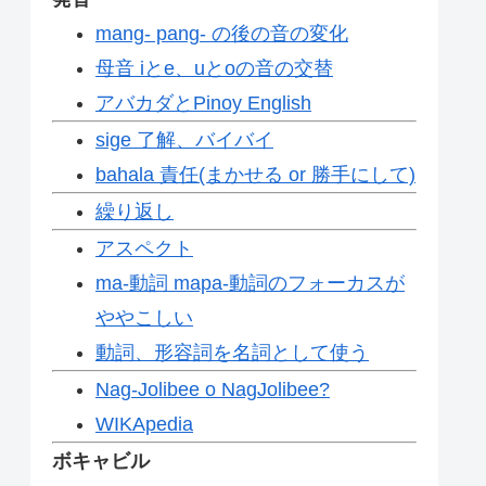
mang- pang- の後の音の変化
母音 iとe、uとoの音の交替
アバカダとPinoy English
sige 了解、バイバイ
bahala 責任(まかせる or 勝手にして)
繰り返し
アスペクト
ma-動詞 mapa-動詞のフォーカスが
ややこしい
動詞、形容詞を名詞として使う
Nag-Jolibee o NagJolibee?
WIKApedia
ボキャビル