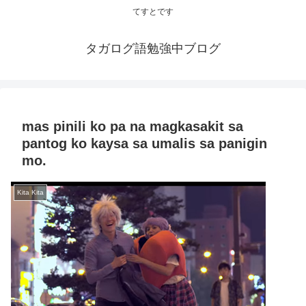
てすとです
タガログ語勉強中ブログ
mas pinili ko pa na magkasakit sa
pantog ko kaysa sa umalis sa panigin
mo.
Kita Kita