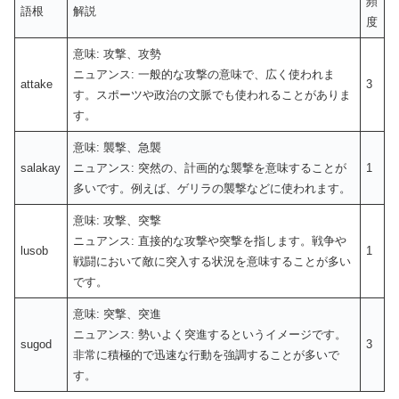
頻
語根
解説
度
意味: 攻撃、攻勢
ニュアンス: 一般的な攻撃の意味で、広く使われま
attake
3
す。スポーツや政治の文脈でも使われることがありま
す。
意味: 襲撃、急襲
salakay
ニュアンス: 突然の、計画的な襲撃を意味することが
1
多いです。例えば、ゲリラの襲撃などに使われます。
意味: 攻撃、突撃
ニュアンス: 直接的な攻撃や突撃を指します。戦争や
lusob
1
戦闘において敵に突入する状況を意味することが多い
です。
意味: 突撃、突進
ニュアンス: 勢いよく突進するというイメージです。
sugod
3
非常に積極的で迅速な行動を強調することが多いで
す。