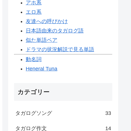
アホ系
エロ系
友達への呼びかけ
日本語由来のタガログ語
似た単語ペア
ドラマの状況解説で見る単語
動名詞
Heneral Tuna
カテゴリー
タガログソング
33
タガログ作文
14