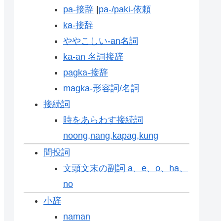
pa-接辞
|
pa-/paki-依頼
ka-接辞
ややこしい-an名詞
ka-an 名詞接辞
pagka-接辞
magka-形容詞/名詞
接続詞
時をあらわす接続詞
noong,nang,kapag,kung
間投詞
文頭文末の副詞 a、e、o、ha、
no
小辞
naman