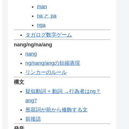
man
na と pa
nga
タガログ数字ゲーム
nang/ng/na/ang
nang
ng/nang/angの短縮表現
リンカーのルール
構文
疑似動詞 + 動詞 →行為者はng？
ang?
形容詞が前から修飾する文
前接語
発音