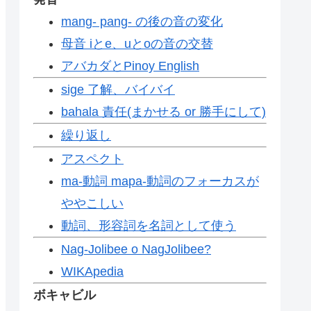
mang- pang- の後の音の変化
母音 iとe、uとoの音の交替
アバカダとPinoy English
sige 了解、バイバイ
bahala 責任(まかせる or 勝手にして)
繰り返し
アスペクト
ma-動詞 mapa-動詞のフォーカスが
ややこしい
動詞、形容詞を名詞として使う
Nag-Jolibee o NagJolibee?
WIKApedia
ボキャビル