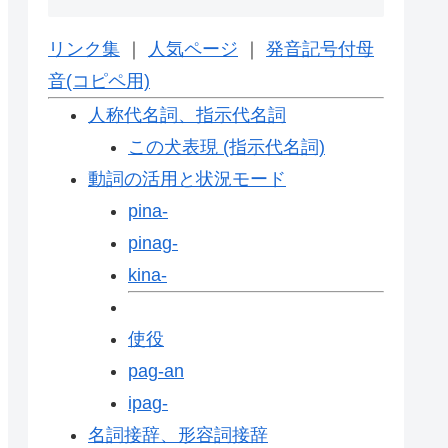
リンク集
｜
人気ページ
｜
発音記号付母
音(コピペ用)
人称代名詞、指示代名詞
この犬表現 (指示代名詞)
動詞の活用と状況モード
pina-
pinag-
kina-
使役
pag-an
ipag-
名詞接辞、形容詞接辞