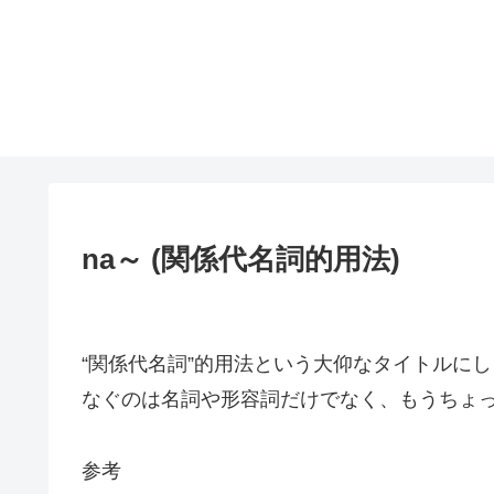
na～ (関係代名詞的用法)
“関係代名詞”的用法という大仰なタイトルに
なぐのは名詞や形容詞だけでなく、もうちょ
参考