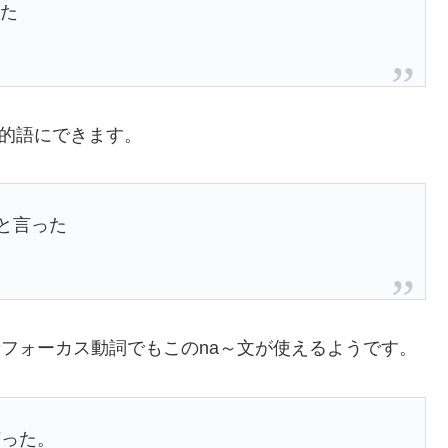
った
目的語にできます。
いと言った
者フォーカス動詞でもこのna～文が使えるようです。
を言った。