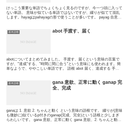
けっこう重要な単語でちょくちょく見るのですが、今一つ頭に入って
ない単語。 意味が似ている単語ではないですが、綴りが似てて混乱
します。hayagはpahayagの形で使うことが多いです。 payag 合意、
許可 hayag 発表、表現 pah...
abot 手渡す、届く
基本語根
abotについてまとめてみました。 手渡す、届くという意味の言葉で
すが、"達成"する、"時間に間に合う"という意味にも使われます。簡
単なようで、ややこしい単語です。 語根 abot 届く、達成する 手渡
す 頻出の "手渡す" の意味で使われ...
gana 意欲、正常に動く ganap 完
基本語根
全、完成
ganaは 1. 意欲 2. ちゃんと動く という意味の語根です。 綴りが(意味
も微妙に)似ているp付きのganap(完成、完全)という語根と少しまぎ
らわしいです。 gana 意欲、正常に動く gana 意欲、2. ちゃんと動く
(稼ぎとい...