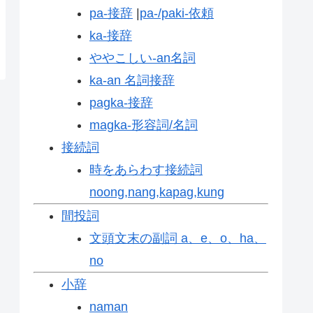
pa-接辞
|
pa-/paki-依頼
ka-接辞
ややこしい-an名詞
ka-an 名詞接辞
pagka-接辞
magka-形容詞/名詞
接続詞
時をあらわす接続詞
noong,nang,kapag,kung
間投詞
文頭文末の副詞 a、e、o、ha、
no
小辞
naman