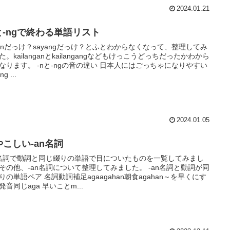
2024.01.21
nと-ngで終わる単語リスト
yanだっけ？sayangだっけ？とふとわからなくなって、整理してみ
た。kailanganとkailangangなどもけっこうどっちだったかわから
なります。 -nと-ngの音の違い 日本人にはごっちゃになりやすい
ng ...
2024.01.05
やこしい-an名詞
n名詞で動詞と同じ綴りの単語で目についたものを一覧してみまし
その他、-an名詞について整理してみました。 -an名詞と動詞が同
りの単語ペア 名詞動詞補足agaagahan朝食agahan～を早くにす
発音同じaga 早いことm...