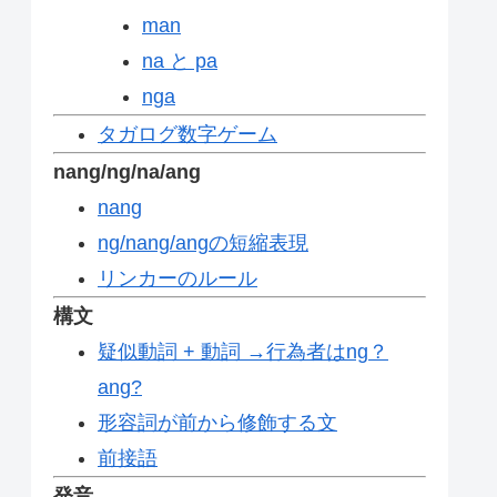
man
na と pa
nga
タガログ数字ゲーム
nang/ng/na/ang
nang
ng/nang/angの短縮表現
リンカーのルール
構文
疑似動詞 + 動詞 →行為者はng？
ang?
形容詞が前から修飾する文
前接語
発音