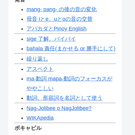
mang- pang- の後の音の変化
母音 iとe、uとoの音の交替
アバカダとPinoy English
sige 了解、バイバイ
bahala 責任(まかせる or 勝手にして)
繰り返し
アスペクト
ma-動詞 mapa-動詞のフォーカスが
ややこしい
動詞、形容詞を名詞として使う
Nag-Jolibee o NagJolibee?
WIKApedia
ボキャビル