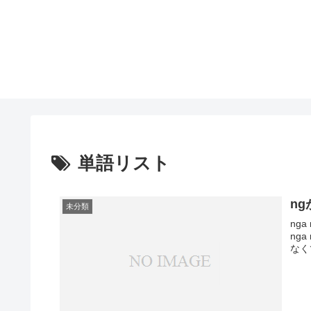
単語リスト
n
未分類
ng
ng
なくて