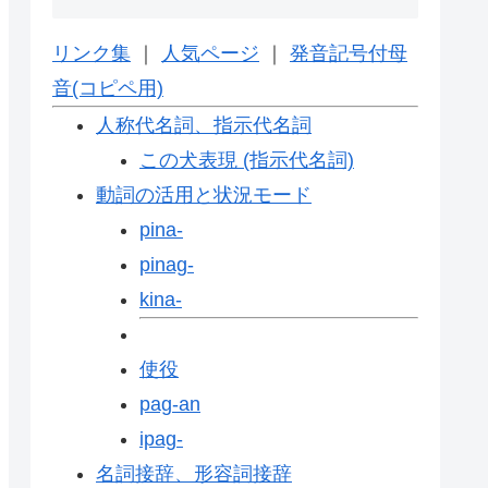
リンク集
｜
人気ページ
｜
発音記号付母
音(コピペ用)
人称代名詞、指示代名詞
この犬表現 (指示代名詞)
動詞の活用と状況モード
pina-
pinag-
kina-
使役
pag-an
ipag-
名詞接辞、形容詞接辞