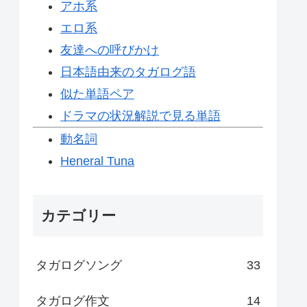
アホ系
エロ系
友達への呼びかけ
日本語由来のタガログ語
似た単語ペア
ドラマの状況解説で見る単語
動名詞
Heneral Tuna
カテゴリー
タガログソング
33
タガログ作文
14