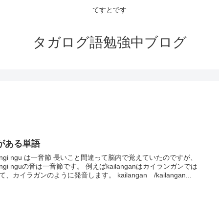
てすとです
タガログ語勉強中ブログ
gがある単語
a ngi ngu は一音節 長いこと間違って脳内で覚えていたのですが、
a ngi nguの音は一音節です。 例えばkailanganはカイランガンでは
、カイラガンのように発音します。 kailangan /kailangan...