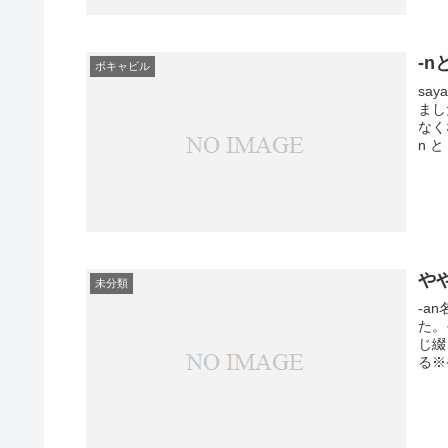
-
ボキャビル
sa
まし
なく
n と 
や
未分類
-a
た。
じ綴
る※