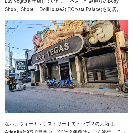
Las Vegasも閉店していた。一本入った裏通りのBody
Shop、Shobu、DollHouse2(旧CrystalPalace)も閉店。
なお、ウォーキングストリートでトップ２の大箱は
AtlantisとXS
で営業中。XSは２年前はすごく流行ってい