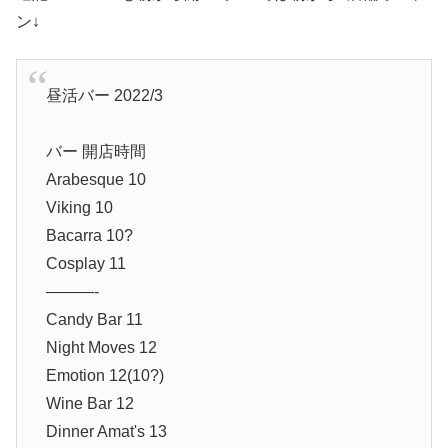
ン↓
昼活バー 2022/3
バー 開店時間
Arabesque 10
Viking 10
Bacarra 10?
Cosplay 11
———-
Candy Bar 11
Night Moves 12
Emotion 12(10?)
Wine Bar 12
Dinner Amat's 13