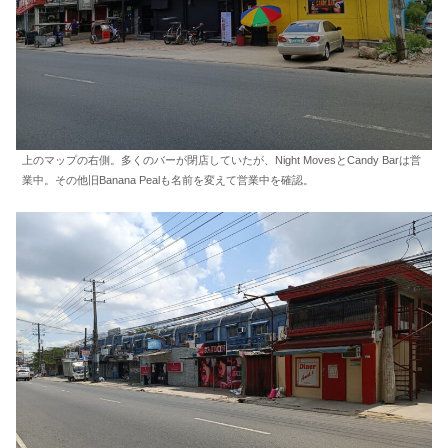
上のマップの右側。多くのバーが閉店していたが、Night MovesとCandy Barは営
業中。その他旧Banana Pealも名前を変えて営業中を確認。