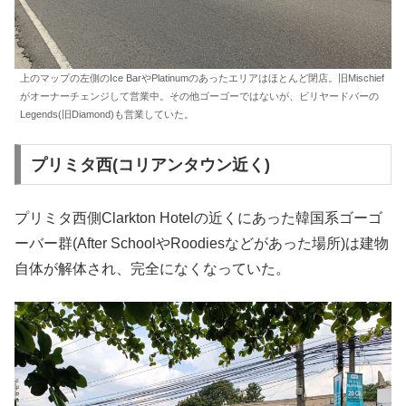
上のマップの左側のIce BarやPlatinumのあったエリアはほとんど閉店。旧Mischief
がオーナーチェンジして営業中。その他ゴーゴーではないが、ビリヤードバーの
Legends(旧Diamond)も営業していた。
プリミタ西(コリアンタウン近く)
プリミタ西側Clarkton Hotelの近くにあった韓国系ゴーゴ
ーバー群(After SchoolやRoodiesなどがあった場所)は建物
自体が解体され、完全になくなっていた。