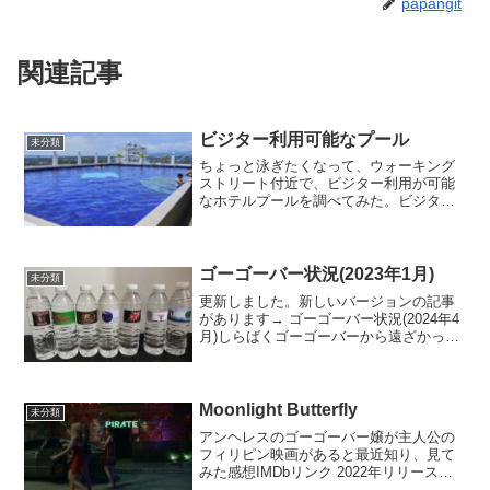
papangit
関連記事
ビジター利用可能なプール
未分類
ちょっと泳ぎたくなって、ウォーキング
ストリート付近で、ビジター利用が可能
なホテルプールを調べてみた。ビジター
利用可能なホテルプールABC Hotel - オシ
ャレABCホテルの屋上プール、Aquia
Beach ClubABC Hotelの...
ゴーゴーバー状況(2023年1月)
未分類
更新しました。新しいバージョンの記事
があります→ ゴーゴーバー状況(2024年4
月)しらばくゴーゴーバーから遠ざかって
いたが、最近またちょくちょく行くよう
になったので、最近のゴーゴーバーの開
店状況などをメモしておく。なお最新の
各ゴーゴーバー...
Moonlight Butterfly
未分類
アンヘレスのゴーゴーバー嬢が主人公の
フィリピン映画があると最近知り、見て
みた感想IMDbリンク 2022年リリース、
タガログ語、18禁。VikingやKandi Tower