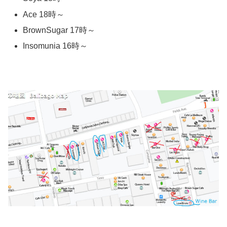
Ace 18時～
BrownSugar 17時～
Insomunia 16時～