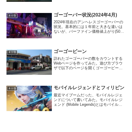
など、アンヘレスの知ってる場所があち
こち出てきて楽しめる。ただ、スト...
ゴーゴーバー状況(2024年4月)
未分類
2024年現在のアンヘレスゴーゴーバーの
状況。基本的には１年前と大きな違いは
ないが、バーファイン価格値上がり(500
～1K)、いくつかのバーが閉店、新規出店
していた。ゴーゴーバー状況(2023年1月)
の修正版記事 朝から多くのバーが開い
て...
ゴーゴービーン
未分類
訪れたゴーゴーバーの数をカウントする
Webページを作ってみた。遊び方ブラウ
ザで以下のページを開くゴーゴービーン
アンヘレスバーの一覧が表示されるの
で、自分が行ったことのあるバーを選び1
～3で入力する。選択肢は以下のようにな
っている。 0 行...
モバイルレジェンドとフィリピン
未分類
最近マイブームだった、モバイルレジェ
ンドについて書いてみた。モバイルレジ
ェンド (Mobile Legends)とはモバイルレ
ジェンド(Mobile Legends)とは、中国のゲ
ーム会社Moontonが開発、運営している
スマフォゲームだ。...