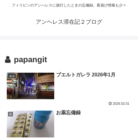
フィリピンのアンへレスに旅行したときの忘備録。夜遊び情報も少々
アンヘレス滞在記２ブログ
papangit
プエルトガレラ 2026年1月
遠征
2026.02.01
お薬忘備録
薬